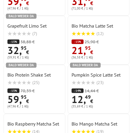
59
,
31
,
€
€
(47,96 € / 1 KG)
(71,00 € / 1 KG)
BALD WIEDER DA
Grapefruit Limo Set
Bio Matcha Latte Set
(
7
)
(
12
)
38,88 €
25,90 €
- 15%
- 15%
32
,
21
,
95
95
€
€
(59,91 € / 1 KG)
(36,58 € / 1 KG)
BALD WIEDER DA
BALD WIEDER DA
Bio Protein Shake Set
Pumpkin Spice Latte Set
(
25
)
(
23
)
70,39 €
14,44 €
- 15%
- 14%
59
,
12
,
95
49
€
€
(47,96 € / 1 KG)
(35,69 € / 1 KG)
Bio Raspberry Matcha Set
Bio Mango Matcha Set
(
14
)
(
19
)