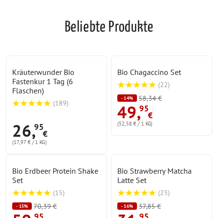
Beliebte Produkte
Kräuterwunder Bio
Bio Chagaccino Set
Fastenkur 1 Tag (6
(
22
)
Flaschen)
58,34 €
- 14%
(
189
)
49
,
95
€
26
,
(52,58 € / 1 KG)
95
€
(17,97 € / 1 KG)
Bio Erdbeer Protein Shake
Bio Strawberry Matcha
Set
Latte Set
(
15
)
(
23
)
70,39 €
37,85 €
- 15%
- 16%
95
95