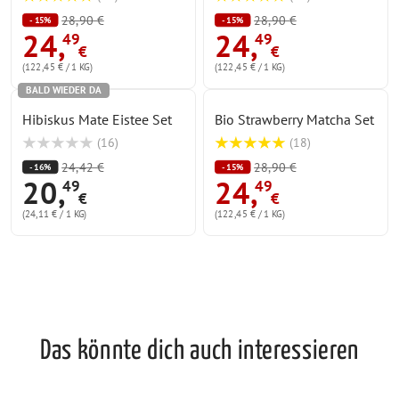
28,90 €
28,90 €
- 15%
- 15%
24
,
24
,
49
49
€
€
(122,45 € / 1 KG)
(122,45 € / 1 KG)
BALD WIEDER DA
Hibiskus Mate Eistee Set
Bio Strawberry Matcha Set
(
16
)
(
18
)
24,42 €
28,90 €
- 16%
- 15%
20
,
24
,
49
49
€
€
(24,11 € / 1 KG)
(122,45 € / 1 KG)
Das könnte dich auch interessieren