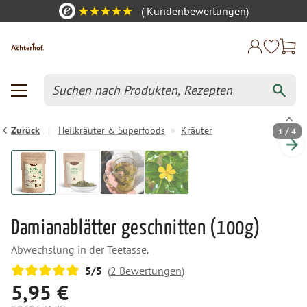
(
Kundenbewertungen)
Zurück
|
Heilkräuter & Superfoods
»
Kräuter
/
1
4
Damianablätter geschnitten (100g)
Abwechslung in der Teetasse.
(
2
Bewertungen
)
5
/5
5,95 €